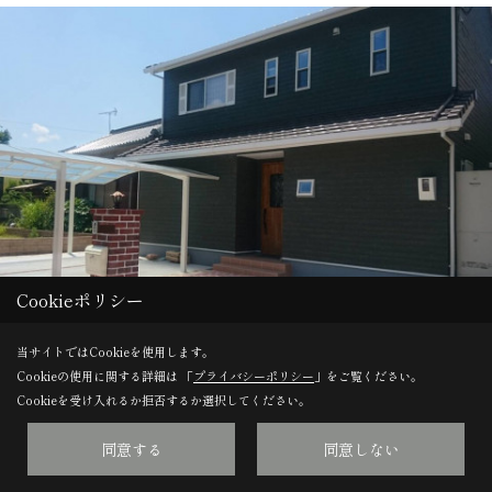
Cookieポリシー
当サイトではCookieを使用します。
Cookieの使用に関する詳細は 「
プライバシーポリシー
」をご覧ください。
Cookieを受け入れるか拒否するか選択してください。
アーリーアメリカンスタイルの家
姫路市・U様邸
同意する
同意しない