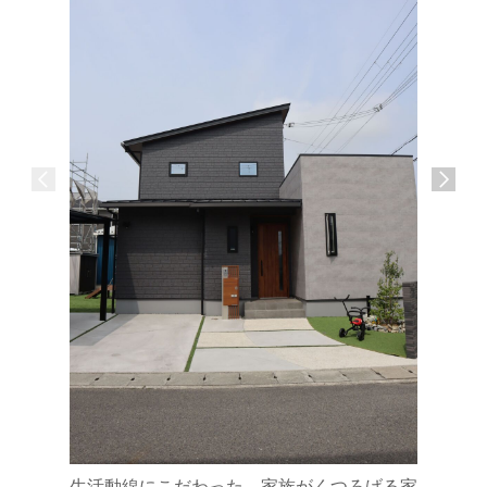
優しい温
赤穂市・
生活動線にこだわった、家族がくつろげる家