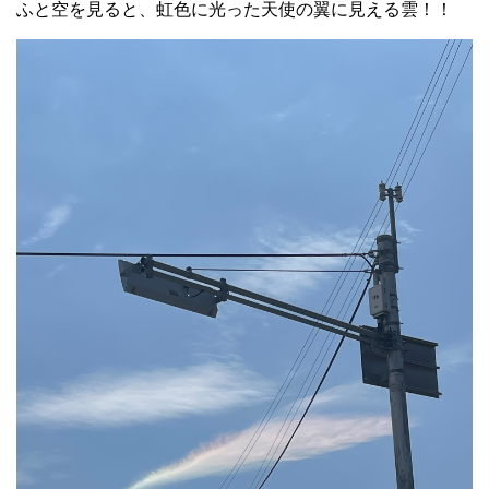
ふと空を見ると、虹色に光った天使の翼に見える雲！！