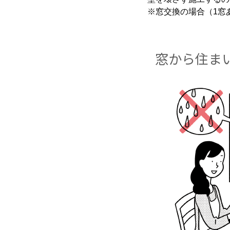
※窓交換の場合（1窓
窓から住ま