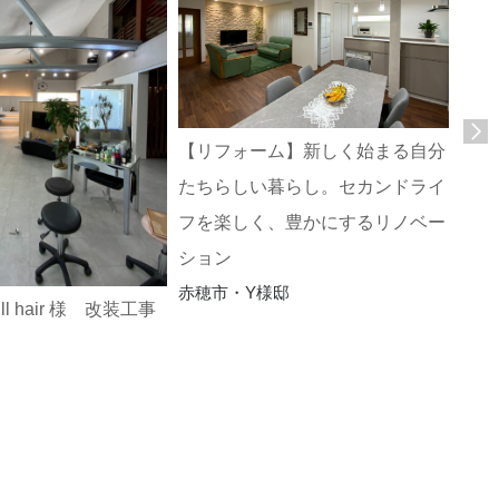
【リフォーム】新しく始まる自分
家族
たちらしい暮らし。セカンドライ
ンス
赤穂
フを楽しく、豊かにするリノベー
ション
赤穂市・Y様邸
ll hair 様 改装工事