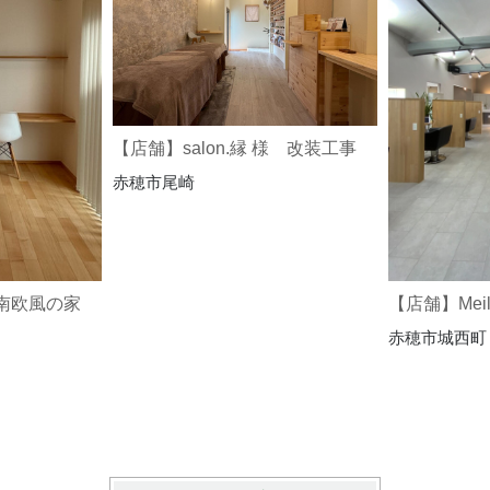
【店舗】salon.縁 様 改装工事
赤穂市尾崎
南欧風の家
【店舗】Meil
赤穂市城西町