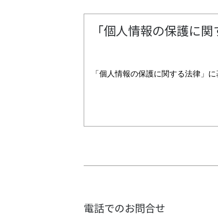
「個人情報の保護に関
「個人情報の保護に関する法律」に
1.個人情報の利用
(1)直接書面取得以外で取得する場
お客様から直接書面に掲載された個
お客様に利用目的を明示させていた
次の利用目的の制限の範囲内で取り
電話でのお問合せ
1.お客様に適した情報を郵送・メー