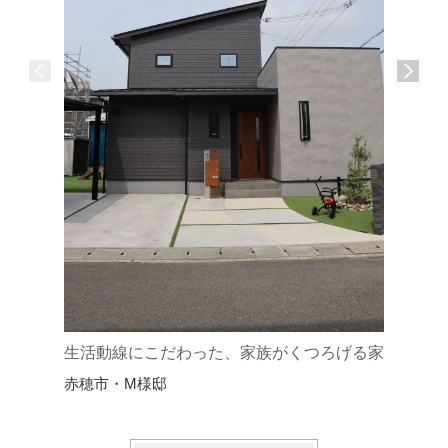
優しい温
赤穂市・
生活動線にこだわった、家族がくつろげる家
赤穂市・M様邸