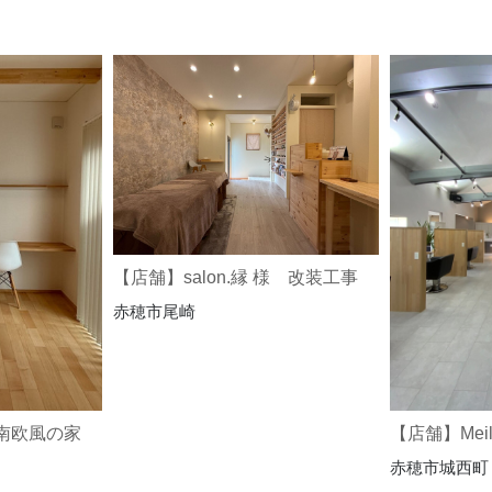
【店舗】salon.縁 様 改装工事
赤穂市尾崎
南欧風の家
【店舗】Meil
赤穂市城西町