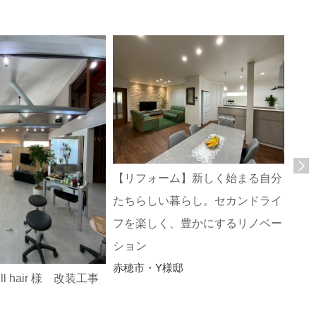
【リフォーム】新しく始まる自分
家族
たちらしい暮らし。セカンドライ
ンス
赤穂
フを楽しく、豊かにするリノベー
ション
赤穂市・Y様邸
ll hair 様 改装工事