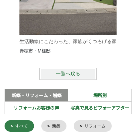
優しい温
赤穂市・
生活動線にこだわった、家族がくつろげる家
赤穂市・M様邸
一覧へ戻る
新築・リフォーム・増築
場所別
リフォームお客様の声
写真で見るビフォーアフター
すべて
新築
リフォーム