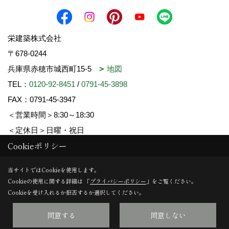
栄建築株式会社
〒678-0244
兵庫県赤穂市城西町15-5
地図
TEL：
0120-92-8451
/
0791-45-3898
FAX：0791-45-3947
＜営業時間＞8:30～18:30
＜定休日＞日曜・祝日
Cookieポリシー
Copyright (c) SAKAE-KENCHIKU. All Rights Reserved.
当サイトではCookieを使用します。
Cookieの使用に関する詳細は 「
プライバシーポリシー
」をご覧ください。
Produced by
ゴデスクリエイト
Cookieを受け入れるか拒否するか選択してください。
同意する
同意しない