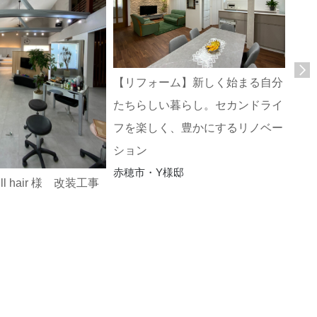
【リフォーム】新しく始まる自分
家族
たちらしい暮らし。セカンドライ
ンス
赤穂
フを楽しく、豊かにするリノベー
ション
赤穂市・Y様邸
ll hair 様 改装工事