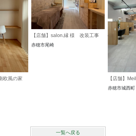
【店舗】salon.縁 様 改装工事
赤穂市尾崎
南欧風の家
【店舗】Meil
赤穂市城西町
一覧へ戻る