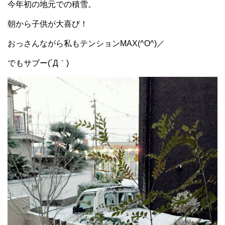
今年初の地元での積雪。
朝から子供が大喜び！
おっさんながら私もテンションMAX(^O^)／
でもサブー(´Д｀)