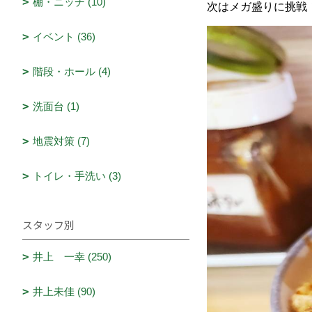
棚・ニッチ (10)
次はメガ盛りに挑戦
イベント (36)
階段・ホール (4)
洗面台 (1)
地震対策 (7)
トイレ・手洗い (3)
スタッフ別
井上 一幸 (250)
井上未佳 (90)