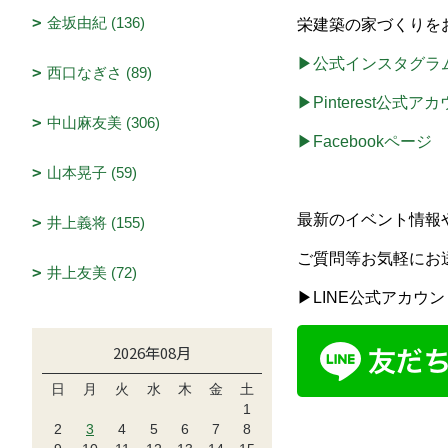
金坂由紀 (136)
栄建築の家づくりを
▶公式インスタグラ
西口なぎさ (89)
▶Pinterest公式ア
中山麻友美 (306)
▶Facebookページ
山本晃子 (59)
最新のイベント情報
井上義将 (155)
ご質問等お気軽にお
井上友美 (72)
▶LINE公式アカウン
2026年08月
日
月
火
水
木
金
土
1
2
3
4
5
6
7
8