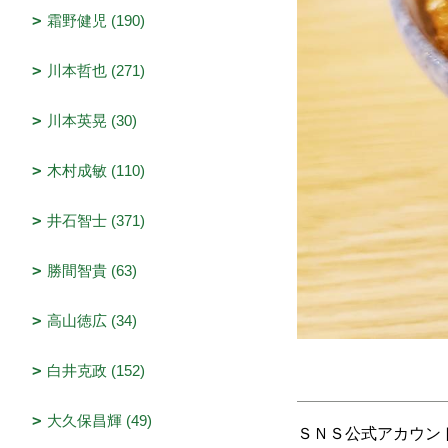
霜野健児 (190)
川本哲也 (271)
川本英晃 (30)
木村成敏 (110)
井石智士 (371)
勝間智貴 (63)
高山徳広 (34)
白井克政 (152)
大久保昌輝 (49)
ＳＮＳ公式アカウン