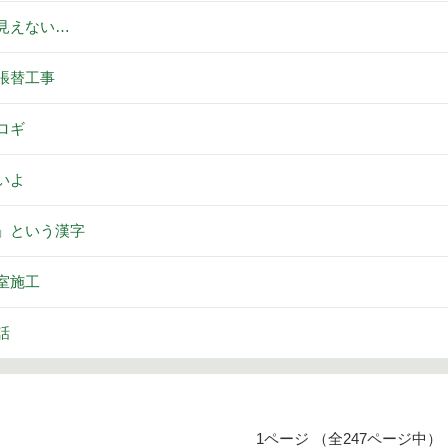
見えない…
張替工事
ロギ
いよ
」という漢字
室施工
話
1ページ （全247ページ中）