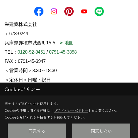
栄建築株式会社
〒678-0244
兵庫県赤穂市城西町15-5
地図
TEL：
0120-92-8451
/
0791-45-3898
FAX：0791-45-3947
＜営業時間＞8:30～18:30
＜定休日＞日曜・祝日
Cookieポリシー
Copyright (c) SAKAE-KENCHIKU. All Rights Reserved.
当サイトではCookieを使用します。
Cookieの使用に関する詳細は 「
プライバシーポリシー
」をご覧ください。
Produced by
ゴデスクリエイト
Cookieを受け入れるか拒否するか選択してください。
同意する
同意しない