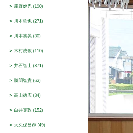
霜野健児 (190)
川本哲也 (271)
川本英晃 (30)
木村成敏 (110)
井石智士 (371)
勝間智貴 (63)
高山徳広 (34)
白井克政 (152)
大久保昌輝 (49)