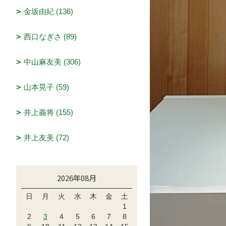
金坂由紀 (136)
西口なぎさ (89)
中山麻友美 (306)
山本晃子 (59)
井上義将 (155)
井上友美 (72)
2026年08月
日
月
火
水
木
金
土
1
2
3
4
5
6
7
8