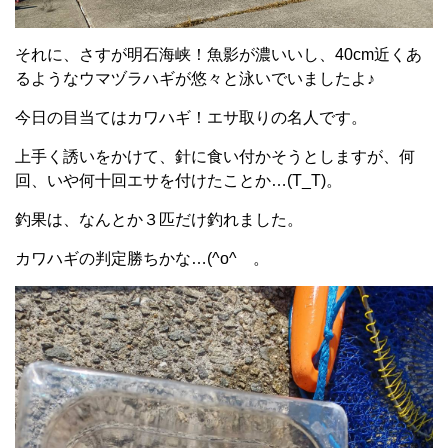
それに、さすが明石海峡！魚影が濃いいし、40cm近くあ
るようなウマヅラハギが悠々と泳いでいましたよ♪
今日の目当てはカワハギ！エサ取りの名人です。
上手く誘いをかけて、針に食い付かそうとしますが、何
回、いや何十回エサを付けたことか…(T_T)。
釣果は、なんとか３匹だけ釣れました。
カワハギの判定勝ちかな…(^o^ゞ。