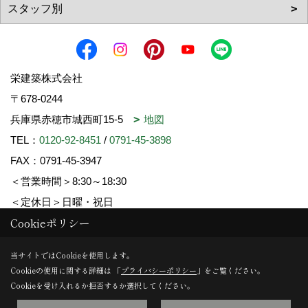
栄建築株式会社
〒678-0244
兵庫県赤穂市城西町15-5
地図
TEL：
0120-92-8451
/
0791-45-3898
FAX：0791-45-3947
＜営業時間＞8:30～18:30
＜定休日＞日曜・祝日
Cookieポリシー
Copyright (c) SAKAE-KENCHIKU. All Rights Reserved.
当サイトではCookieを使用します。
Cookieの使用に関する詳細は 「
プライバシーポリシー
」をご覧ください。
Produced by
ゴデスクリエイト
Cookieを受け入れるか拒否するか選択してください。