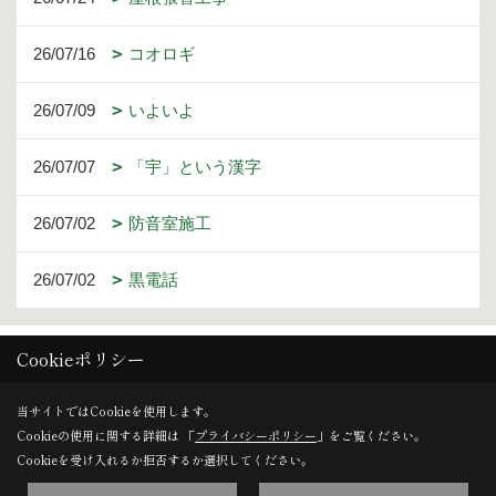
26/07/16
コオロギ
26/07/09
いよいよ
26/07/07
「宇」という漢字
26/07/02
防音室施工
26/07/02
黒電話
Cookieポリシー
1ページ （全247ページ中）
当サイトではCookieを使用します。
Cookieの使用に関する詳細は 「
プライバシーポリシー
」をご覧ください。
1
2
3
4
5
6
Cookieを受け入れるか拒否するか選択してください。