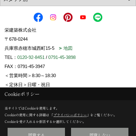
栄建築株式会社
〒678-0244
兵庫県赤穂市城西町15-5
地図
TEL：
0120-92-8451
/
0791-45-3898
FAX：0791-45-3947
＜営業時間＞8:30～18:30
＜定休日＞日曜・祝日
Cookieポリシー
Copyright (c) SAKAE-KENCHIKU. All Rights Reserved.
当サイトではCookieを使用します。
Cookieの使用に関する詳細は 「
プライバシーポリシー
」をご覧ください。
Produced by
ゴデスクリエイト
Cookieを受け入れるか拒否するか選択してください。
同意する
同意しない