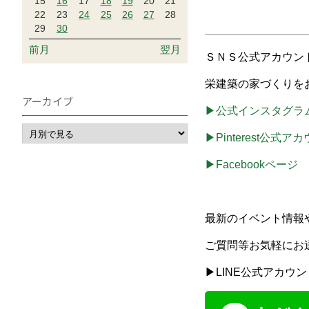
15
16
17
18
19
20
21
22
23
24
25
26
27
28
29
30
前月
翌月
ＳＮＳ公式アカウン
栄建築の家づくりを
アーカイブ
▶公式インスタグラ
▶Pinterest公式ア
▶Facebookページ
最新のイベント情報
ご質問等お気軽にお
▶LINE公式アカウン