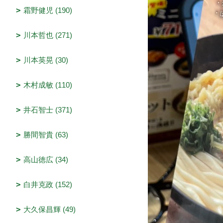
霜野健児 (190)
川本哲也 (271)
川本英晃 (30)
木村成敏 (110)
井石智士 (371)
勝間智貴 (63)
高山徳広 (34)
白井克政 (152)
大久保昌輝 (49)