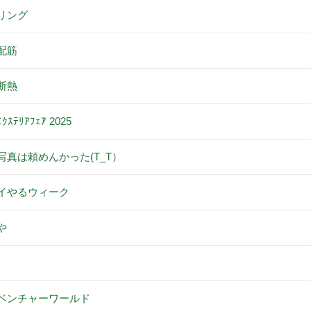
リング
配筋
断熱
ｽﾃﾘｱﾌｪｱ 2025
写真は頼めんかった(T_T）
イやるウィーク
や
ベンチャーワールド