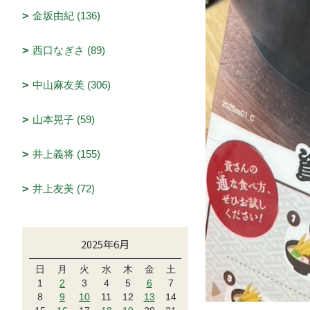
金坂由紀 (136)
西口なぎさ (89)
中山麻友美 (306)
山本晃子 (59)
井上義将 (155)
井上友美 (72)
2025年6月
日
月
火
水
木
金
土
1
2
3
4
5
6
7
8
9
10
11
12
13
14