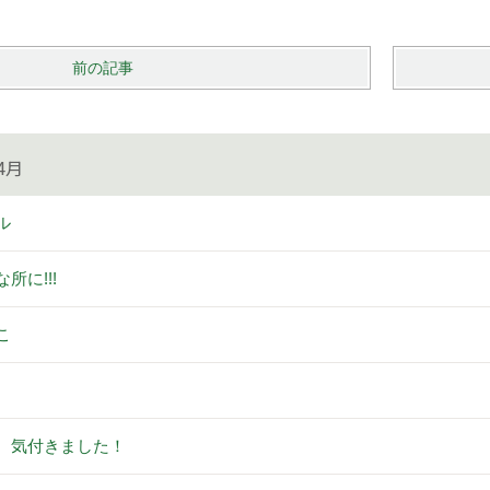
前の記事
4月
ル
所に!!!
こ
、気付きました！