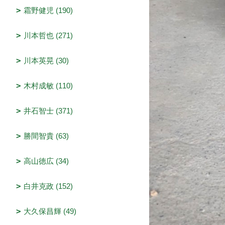
霜野健児 (190)
川本哲也 (271)
川本英晃 (30)
木村成敏 (110)
井石智士 (371)
勝間智貴 (63)
高山徳広 (34)
白井克政 (152)
大久保昌輝 (49)