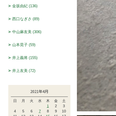
金坂由紀 (136)
西口なぎさ (89)
中山麻友美 (306)
山本晃子 (59)
井上義将 (155)
井上友美 (72)
2021年4月
日
月
火
水
木
金
土
1
2
3
4
5
6
7
8
9
10