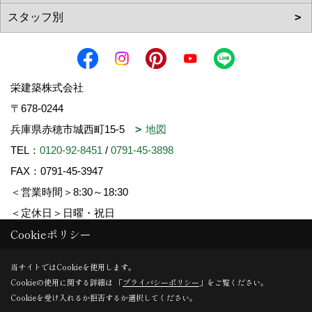
栄建築株式会社
〒678-0244
兵庫県赤穂市城西町15-5
地図
TEL：
0120-92-8451
/
0791-45-3898
FAX：0791-45-3947
＜営業時間＞8:30～18:30
＜定休日＞日曜・祝日
Cookieポリシー
Copyright (c) SAKAE-KENCHIKU. All Rights Reserved.
当サイトではCookieを使用します。
Cookieの使用に関する詳細は 「
プライバシーポリシー
」をご覧ください。
Produced by
ゴデスクリエイト
Cookieを受け入れるか拒否するか選択してください。