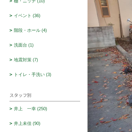
棚・ニッチ (10)
イベント (36)
階段・ホール (4)
洗面台 (1)
地震対策 (7)
トイレ・手洗い (3)
スタッフ別
井上 一幸 (250)
井上未佳 (90)