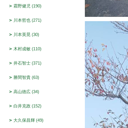
霜野健児 (190)
川本哲也 (271)
川本英晃 (30)
木村成敏 (110)
井石智士 (371)
勝間智貴 (63)
高山徳広 (34)
白井克政 (152)
大久保昌輝 (49)