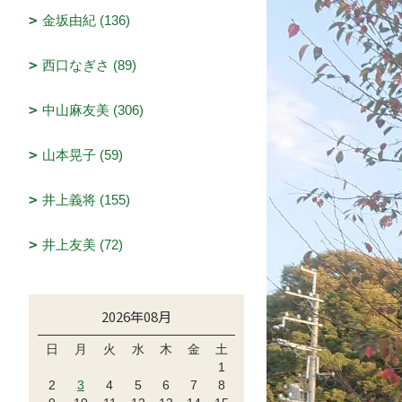
金坂由紀 (136)
西口なぎさ (89)
中山麻友美 (306)
山本晃子 (59)
井上義将 (155)
井上友美 (72)
2026年08月
日
月
火
水
木
金
土
1
2
3
4
5
6
7
8