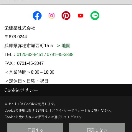
栄建築株式会社
〒678-0244
兵庫県赤穂市城西町15-5
地図
TEL：
0120-92-8451
/
0791-45-3898
FAX：0791-45-3947
＜営業時間＞8:30～18:30
＜定休日＞日曜・祝日
Cookieポリシー
Copyright (c) SAKAE-KENCHIKU. All Rights Reserved.
当サイトではCookieを使用します。
Cookieの使用に関する詳細は 「
プライバシーポリシー
」をご覧ください。
Produced by
ゴデスクリエイト
Cookieを受け入れるか拒否するか選択してください。
同意する
同意しない