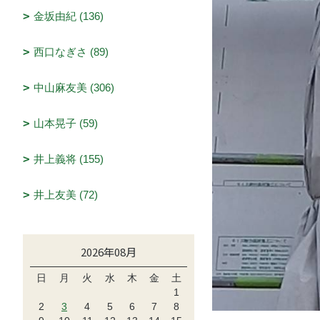
金坂由紀 (136)
西口なぎさ (89)
中山麻友美 (306)
山本晃子 (59)
井上義将 (155)
井上友美 (72)
2026年08月
日
月
火
水
木
金
土
1
2
3
4
5
6
7
8