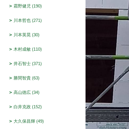
霜野健児 (190)
川本哲也 (271)
川本英晃 (30)
木村成敏 (110)
井石智士 (371)
勝間智貴 (63)
高山徳広 (34)
白井克政 (152)
大久保昌輝 (49)