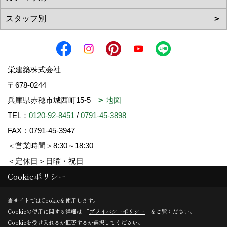
栄建築株式会社
〒678-0244
兵庫県赤穂市城西町15-5
地図
TEL：
0120-92-8451
/
0791-45-3898
FAX：0791-45-3947
＜営業時間＞8:30～18:30
＜定休日＞日曜・祝日
Cookieポリシー
Copyright (c) SAKAE-KENCHIKU. All Rights Reserved.
当サイトではCookieを使用します。
Cookieの使用に関する詳細は 「
プライバシーポリシー
」をご覧ください。
Produced by
ゴデスクリエイト
Cookieを受け入れるか拒否するか選択してください。