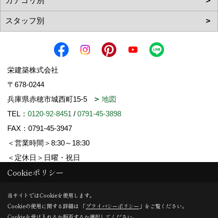
栄建築株式会社
〒678-0244
兵庫県赤穂市城西町15-5
地図
TEL：
0120-92-8451
/
0791-45-3898
FAX：0791-45-3947
＜営業時間＞8:30～18:30
＜定休日＞日曜・祝日
Cookieポリシー
Copyright (c) SAKAE-KENCHIKU. All Rights Reserved.
当サイトではCookieを使用します。
Cookieの使用に関する詳細は 「
プライバシーポリシー
」をご覧ください。
Produced by
ゴデスクリエイト
Cookieを受け入れるか拒否するか選択してください。