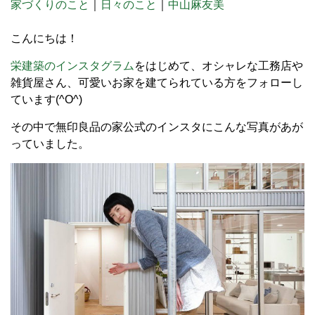
家づくりのこと
｜
日々のこと
｜
中山麻友美
こんにちは！
栄建築のインスタグラム
をはじめて、オシャレな工務店や
雑貨屋さん、可愛いお家を建てられている方をフォローし
ています(^O^)
その中で無印良品の家公式のインスタにこんな写真があが
っていました。