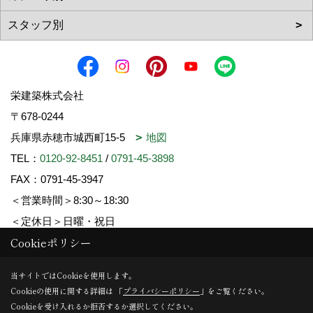
栄建築株式会社
〒678-0244
兵庫県赤穂市城西町15-5
地図
TEL：
0120-92-8451
/
0791-45-3898
FAX：0791-45-3947
＜営業時間＞8:30～18:30
＜定休日＞日曜・祝日
Cookieポリシー
Copyright (c) SAKAE-KENCHIKU. All Rights Reserved.
当サイトではCookieを使用します。
Cookieの使用に関する詳細は 「
プライバシーポリシー
」をご覧ください。
Produced by
ゴデスクリエイト
Cookieを受け入れるか拒否するか選択してください。