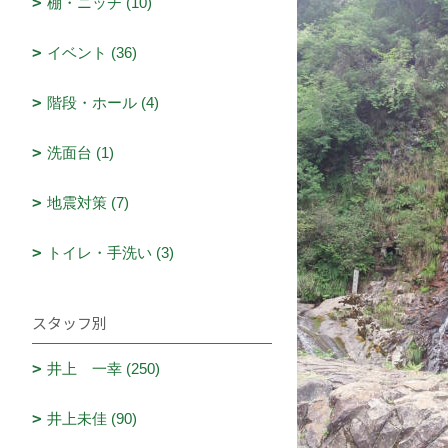
棚・ニッチ (10)
イベント (36)
階段・ホール (4)
洗面台 (1)
地震対策 (7)
トイレ・手洗い (3)
スタッフ別
井上 一幸 (250)
井上未佳 (90)