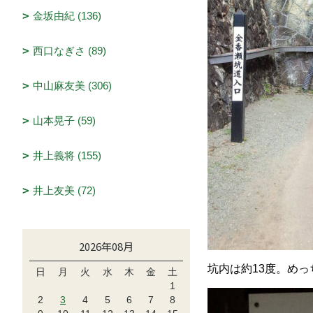
金坂由紀 (136)
西口なぎさ (89)
中山麻友美 (306)
山本晃子 (59)
井上義将 (155)
井上友美 (72)
2026年08月
坑内は約13度。め
日
月
火
水
木
金
土
1
2
3
4
5
6
7
8