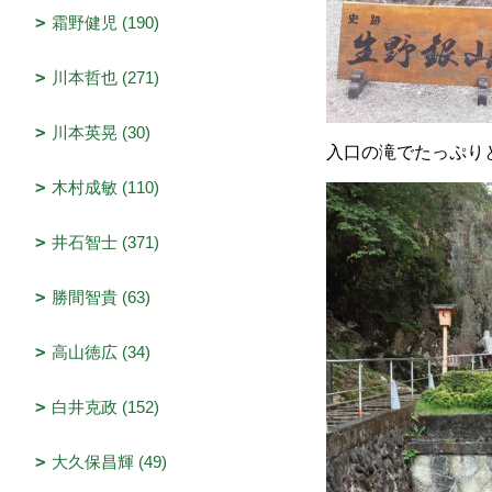
霜野健児 (190)
川本哲也 (271)
川本英晃 (30)
入口の滝でたっぷり
木村成敏 (110)
井石智士 (371)
勝間智貴 (63)
高山徳広 (34)
白井克政 (152)
大久保昌輝 (49)