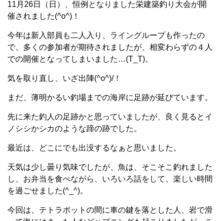
11月26日（日）、恒例となりました栄建築釣り大会が開
催されました(^o^)！
今年は新入部員も二人入り、ライングループも作ったの
で、多くの参加者が期待されましたが、相変わらずの４人
での開催となってしまいました…(T_T)。
気を取り直し、いざ出陣(^o^)/！
まだ、薄明かるい釣場までの海岸に足跡が延びています。
先に来た釣人の足跡かと思っていましたが、良く見るとイ
ノシシかシカのような蹄の跡でした。
最近は、どこにでも出没するなぁと思いました。
天気は少し曇り気味でしたが、魚は、そこそこ釣れました
し、お弁当を食べながら、いろいろ話をして、楽しい時間
を過ごせました(^_^)。
今回は、テトラポットの間に車の鍵を落とした人、岩で滑