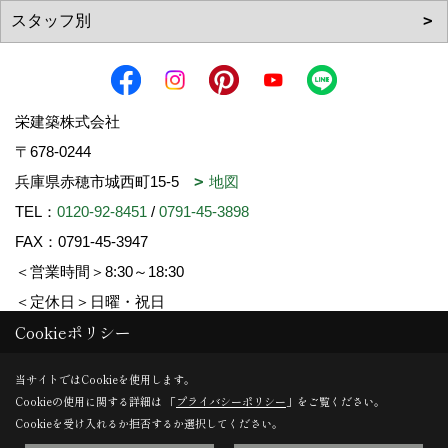
栄建築株式会社
〒678-0244
兵庫県赤穂市城西町15-5
地図
TEL：
0120-92-8451
/
0791-45-3898
FAX：0791-45-3947
＜営業時間＞8:30～18:30
＜定休日＞日曜・祝日
Cookieポリシー
Copyright (c) SAKAE-KENCHIKU. All Rights Reserved.
当サイトではCookieを使用します。
Cookieの使用に関する詳細は 「
プライバシーポリシー
」をご覧ください。
Produced by
ゴデスクリエイト
Cookieを受け入れるか拒否するか選択してください。