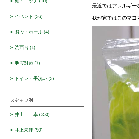
棚・ニッチ (10)
最近ではアレルギー
イベント (36)
我が家ではこのマヨ
階段・ホール (4)
洗面台 (1)
地震対策 (7)
トイレ・手洗い (3)
スタッフ別
井上 一幸 (250)
井上未佳 (90)