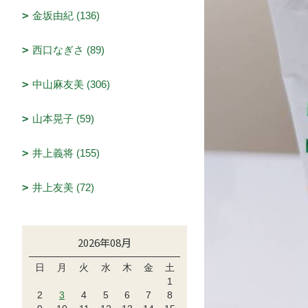
金坂由紀 (136)
西口なぎさ (89)
中山麻友美 (306)
山本晃子 (59)
井上義将 (155)
井上友美 (72)
2026年08月
日
月
火
水
木
金
土
1
2
3
4
5
6
7
8