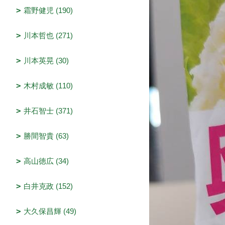
霜野健児 (190)
川本哲也 (271)
川本英晃 (30)
木村成敏 (110)
井石智士 (371)
勝間智貴 (63)
高山徳広 (34)
白井克政 (152)
大久保昌輝 (49)