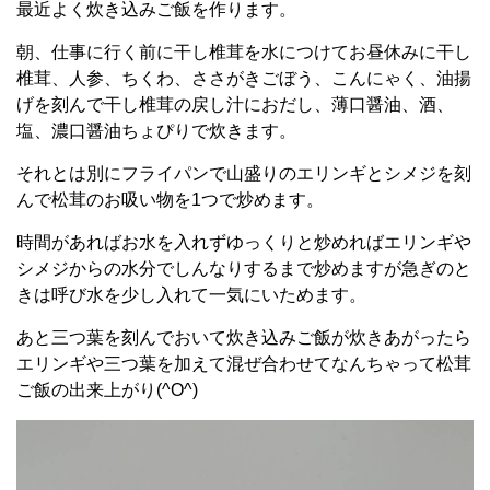
最近よく炊き込みご飯を作ります。
朝、仕事に行く前に干し椎茸を水につけてお昼休みに干し
椎茸、人参、ちくわ、ささがきごぼう、こんにゃく、油揚
げを刻んで干し椎茸の戻し汁におだし、薄口醤油、酒、
塩、濃口醤油ちょぴりで炊きます。
それとは別にフライパンで山盛りのエリンギとシメジを刻
んで松茸のお吸い物を1つで炒めます。
時間があればお水を入れずゆっくりと炒めればエリンギや
シメジからの水分でしんなりするまで炒めますが急ぎのと
きは呼び水を少し入れて一気にいためます。
あと三つ葉を刻んでおいて炊き込みご飯が炊きあがったら
エリンギや三つ葉を加えて混ぜ合わせてなんちゃって松茸
ご飯の出来上がり(^O^)