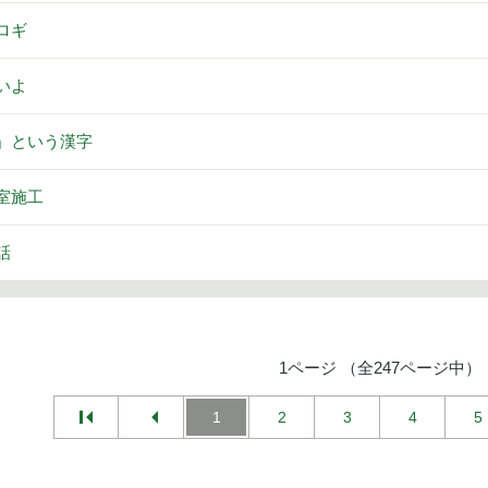
ロギ
いよ
」という漢字
室施工
話
1ページ （全247ページ中）
1
2
3
4
5