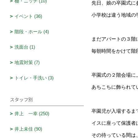
棚・ニッチ (10)
先日、娘の卒園式に
小学校は違う地域の
イベント (36)
階段・ホール (4)
まだアパートの３階
洗面台 (1)
毎朝時間をかけて階
地震対策 (7)
卒園式の２階会場に
トイレ・手洗い (3)
あちこちに飾られて
スタッフ別
卒園児が入場するま
井上 一幸 (250)
イスに座って保護者
井上未佳 (90)
その待っている間は