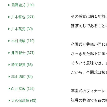
霜野健児 (190)
その感覚は約１年前
川本哲也 (271)
ほぼ同じであること
川本英晃 (30)
木村成敏 (110)
卒園式と葬儀が同じ
井石智士 (371)
さっき見た廊下に飾
そういう意味では、
勝間智貴 (63)
だから、卒園式は嬉
高山徳広 (34)
白井克政 (152)
卒園式のフィナーレ
祖母の葬儀でも昔の
大久保昌輝 (49)