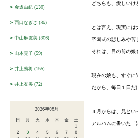
どちらも、愛しいけ
金坂由紀 (136)
西口なぎさ (89)
とは言え、現実には
中山麻友美 (306)
卒園式の悲しみや苦
それは、目の前の娘
山本晃子 (59)
井上義将 (155)
現在の娘も、すぐに
井上友美 (72)
だから、毎日１日だ
2026年08月
４月からは、兄とい
日
月
火
水
木
金
土
アルバムに書いた「
1
2
3
4
5
6
7
8