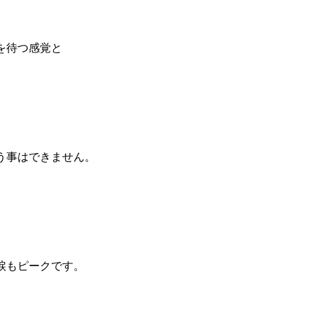
を待つ感覚と
う事はできません。
涙もピークです。