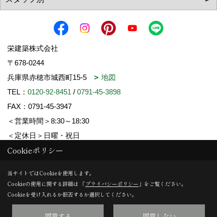
栄建築株式会社
〒678-0244
兵庫県赤穂市城西町15-5
地図
TEL：
0120-92-8451
/
0791-45-3898
FAX：0791-45-3947
＜営業時間＞8:30～18:30
＜定休日＞日曜・祝日
Cookieポリシー
Copyright (c) SAKAE-KENCHIKU. All Rights Reserved.
当サイトではCookieを使用します。
Cookieの使用に関する詳細は 「
プライバシーポリシー
」をご覧ください。
Produced by
ゴデスクリエイト
Cookieを受け入れるか拒否するか選択してください。
同意する
同意しない