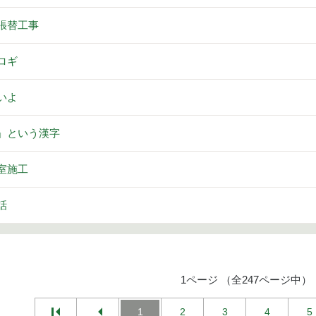
張替工事
ロギ
いよ
」という漢字
室施工
話
1ページ （全247ページ中）
1
2
3
4
5