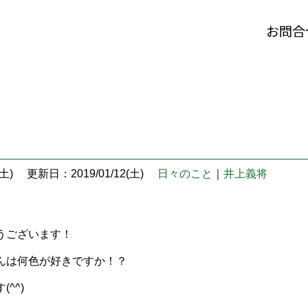
お問合
土)
更新日：2019/01/12(土)
日々のこと
｜
井上義将
うございます！
んは何色が好きですか！？
^^)