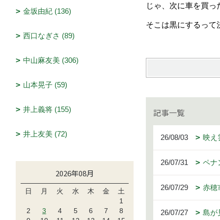
じゃ、次に車を買っ
金坂由紀 (136)
そこは黒にするって
西口なぎさ (89)
中山麻友美 (306)
山本晃子 (59)
井上義将 (155)
記事一覧
井上友美 (72)
26/08/03
映え
26/07/31
ペナ
2026年08月
26/07/29
赤穂
日
月
火
水
木
金
土
1
2
3
4
5
6
7
8
26/07/27
島が