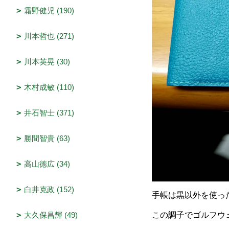
霜野健児 (190)
川本哲也 (271)
川本英晃 (30)
木村成敏 (110)
井石智士 (371)
勝間智貴 (63)
高山徳広 (34)
白井克政 (152)
手帳は黒以外を使っ
大久保昌輝 (49)
この調子でゴルフウェ