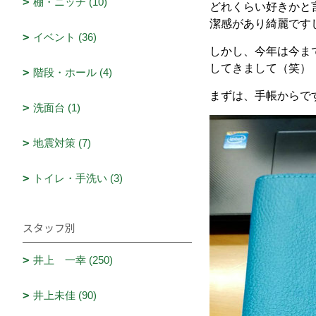
棚・ニッチ (10)
どれくらい好きかと
潔感があり綺麗です
イベント (36)
しかし、今年は今ま
してきまして（笑）
階段・ホール (4)
まずは、手帳からで
洗面台 (1)
地震対策 (7)
トイレ・手洗い (3)
スタッフ別
井上 一幸 (250)
井上未佳 (90)