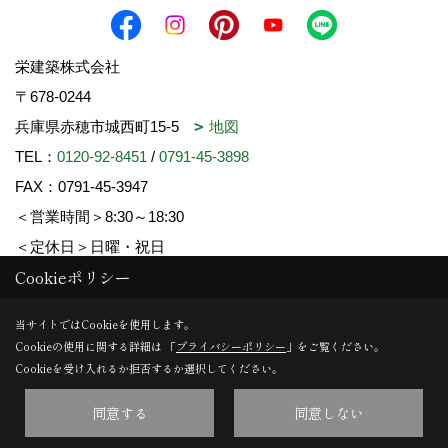
栄建築株式会社
〒678-0244
兵庫県赤穂市城西町15-5
地図
TEL：
0120-92-8451
/
0791-45-3898
FAX：0791-45-3947
＜営業時間＞8:30～18:30
＜定休日＞日曜・祝日
Cookieポリシー
Copyright (c) SAKAE-KENCHIKU. All Rights Reserved.
当サイトではCookieを使用します。
Cookieの使用に関する詳細は 「
プライバシーポリシー
」をご覧ください。
Produced by
ゴデスクリエイト
Cookieを受け入れるか拒否するか選択してください。
同意する
同意しない