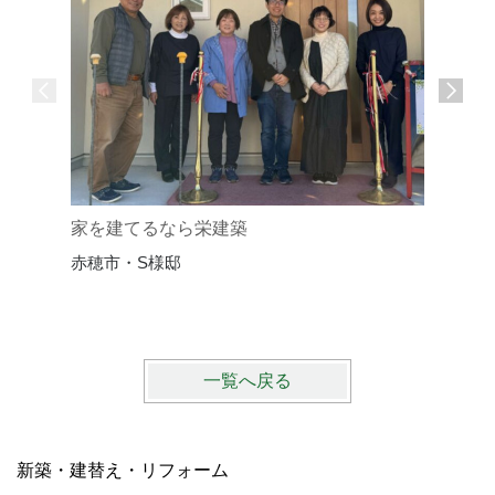
家を建てるなら栄建築
家づくり
赤穂市・S様邸
赤穂市・
一覧へ戻る
新築・建替え・リフォーム