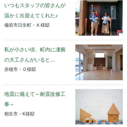
いつもスタッフの皆さんが
温かく出迎えてくれた♪
備前市日生町・Ｋ様邸
私が小さい頃、町内に凄腕
の大工さんがいると…
赤穂市・Ｏ様邸
地震に備えて～耐震改修工
事～
相生市・K様邸