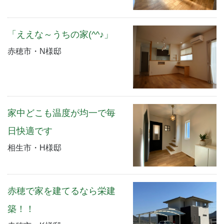
「ええな～うちの家(^^♪」
赤穂市・N様邸
家中どこも温度が均一で毎
日快適です
相生市・H様邸
赤穂で家を建てるなら栄建
築！！