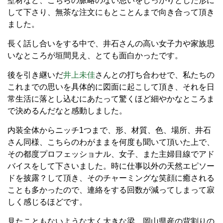
壁材など、こちらの脈略のない思いをしっかりとした形に
して下さり、無茶な注文にもとことんまで向き合って頂き
ました。
長く話し合いをする中で、井石さんの高い女子力や家族思
いなところが垣間見え、とても面白かったです。
後を引き継いだ
井上未佳
さんとの打ち合わせで、私たちの
これまでの思いを具体的に図面に起こして頂き、それを日
常生活に落とし込むにあたって驚くほど細やかなところま
で決めるんだなと感動しました。
内装全体からニッチ1つまで、形、材質、色、場所、井石
さん同様、こちらのわがままを何度も聞いて頂いた上で、
その都度プロフェッショナル、女子、また主婦目線でアド
バイスをして下さいました。時に仕事以外の天然エピソー
ドを披露？して頂き、そのチャーミングな笑顔に癒される
ことも多かったので、連絡をする回数が減ってしまって寂
しく感じるほどです。
見たこともないような太く大きな梁、岡山県産の背割りの