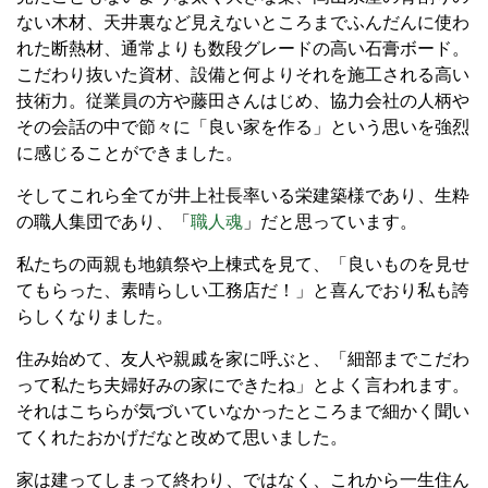
ない木材、天井裏など見えないところまでふんだんに使わ
れた断熱材、通常よりも数段グレードの高い石膏ボード。
こだわり抜いた資材、設備と何よりそれを施工される高い
技術力。従業員の方や藤田さんはじめ、協力会社の人柄や
その会話の中で節々に「良い家を作る」という思いを強烈
に感じることができました。
そしてこれら全てが井上社長率いる栄建築様であり、生粋
の職人集団であり、「
職人魂
」だと思っています。
私たちの両親も地鎮祭や上棟式を見て、「良いものを見せ
てもらった、素晴らしい工務店だ！」と喜んでおり私も誇
らしくなりました。
住み始めて、友人や親戚を家に呼ぶと、「細部までこだわ
って私たち夫婦好みの家にできたね」とよく言われます。
それはこちらが気づいていなかったところまで細かく聞い
てくれたおかげだなと改めて思いました。
家は建ってしまって終わり、ではなく、これから一生住ん