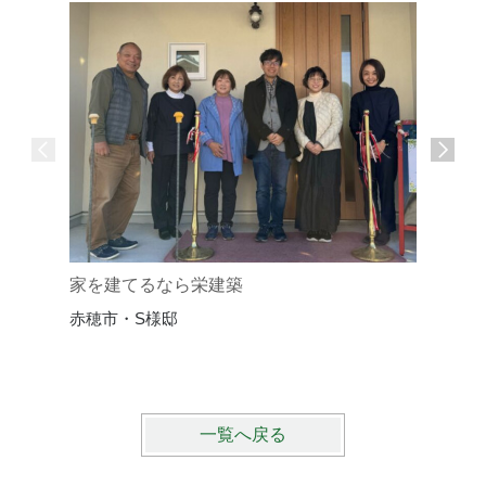
家を建てるなら栄建築
家づくり
赤穂市・S様邸
赤穂市・
一覧へ戻る