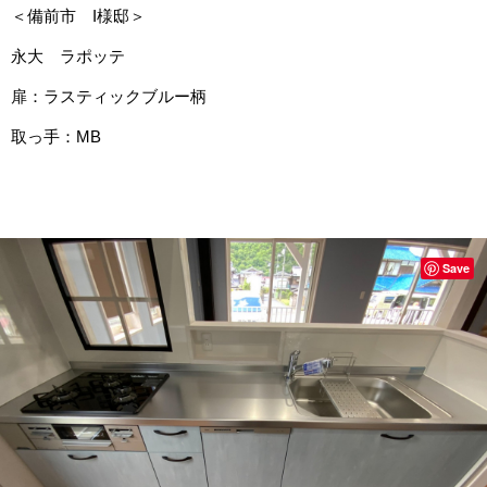
＜備前市 I様邸＞
永大 ラポッテ
扉：ラスティックブルー柄
取っ手：MB
Save