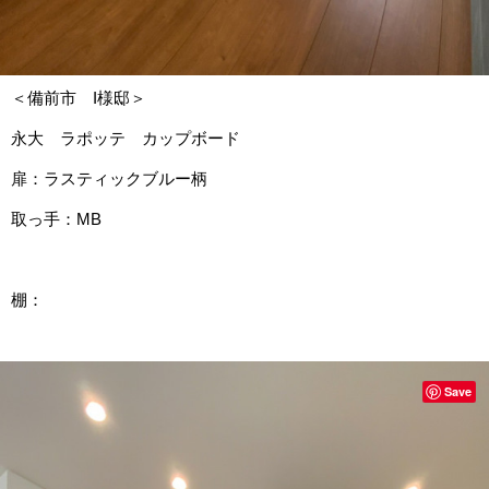
＜備前市 I様邸＞
永大 ラポッテ カップボード
扉：ラスティックブルー柄
取っ手：MB
棚：
Save