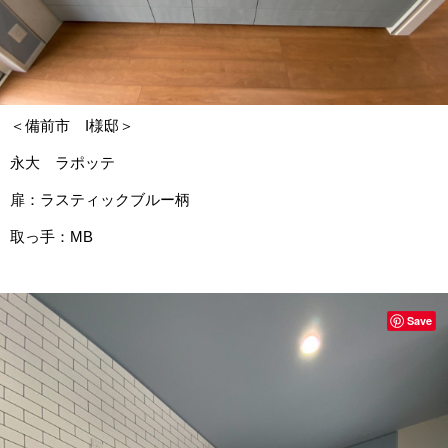
＜備前市 I様邸＞
永大 ラポッテ
扉：ラスティックブルー柄
取っ手：MB
Save