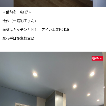
＜備前市 I様邸＞
造作（一嘉彩工さん）
面材はキッチンと同じ アイカ工業K6115
取っ手は施主様支給
Save