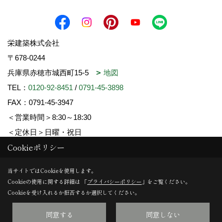
栄建築株式会社
〒678-0244
兵庫県赤穂市城西町15-5
地図
TEL：
0120-92-8451
/
0791-45-3898
FAX：0791-45-3947
＜営業時間＞8:30～18:30
＜定休日＞日曜・祝日
Cookieポリシー
Copyright (c) SAKAE-KENCHIKU. All Rights Reserved.
当サイトではCookieを使用します。
Cookieの使用に関する詳細は 「
プライバシーポリシー
」をご覧ください。
Produced by
ゴデスクリエイト
Cookieを受け入れるか拒否するか選択してください。
同意する
同意しない