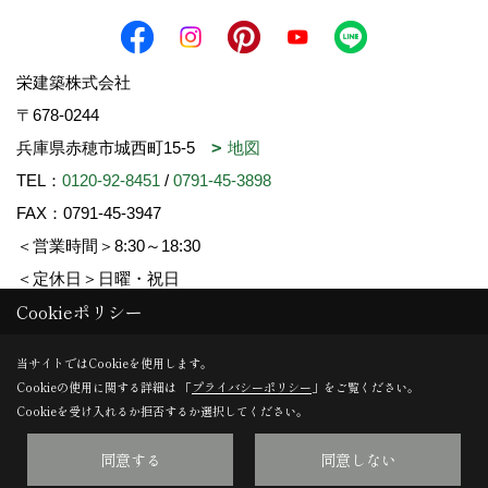
栄建築株式会社
〒678-0244
兵庫県赤穂市城西町15-5
地図
TEL：
0120-92-8451
/
0791-45-3898
FAX：0791-45-3947
＜営業時間＞8:30～18:30
＜定休日＞日曜・祝日
Cookieポリシー
Copyright (c) SAKAE-KENCHIKU. All Rights Reserved.
当サイトではCookieを使用します。
Cookieの使用に関する詳細は 「
プライバシーポリシー
」をご覧ください。
Produced by
ゴデスクリエイト
Cookieを受け入れるか拒否するか選択してください。
同意する
同意しない