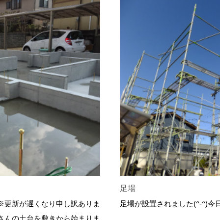
足場
※更新が遅くなり申し訳ありま
足場が設置されました(^-^)
さんの土台を敷きから始まりま