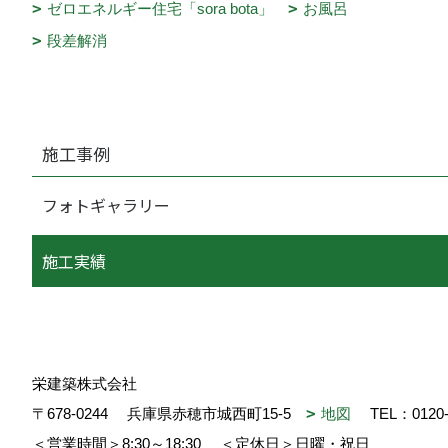
ゼロエネルギー住宅「sora bota」
お風呂
段差解消
施工事例
フォトギャラリー
施工実績
栄建築株式会社
〒678-0244
兵庫県赤穂市城西町15-5
地図
TEL：
0120
＜営業時間＞8:30～18:30
＜定休日＞日曜・祝日