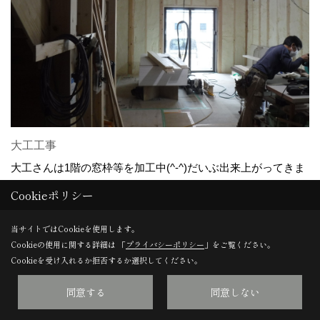
大工工事
大工さんは1階の窓枠等を加工中(^-^)だいぶ出来上がってきま
したよね♪
Cookieポリシー
当サイトではCookieを使用します。
Cookieの使用に関する詳細は 「
プライバシーポリシー
」をご覧ください。
27. 2020年06月18日
Cookieを受け入れるか拒否するか選択してください。
同意する
同意しない