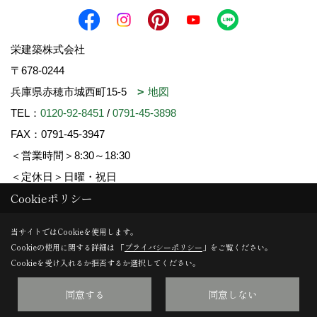
栄建築株式会社
〒678-0244
兵庫県赤穂市城西町15-5
地図
TEL：
0120-92-8451
/
0791-45-3898
FAX：0791-45-3947
＜営業時間＞8:30～18:30
＜定休日＞日曜・祝日
Cookieポリシー
Copyright (c) SAKAE-KENCHIKU. All Rights Reserved.
当サイトではCookieを使用します。
Cookieの使用に関する詳細は 「
プライバシーポリシー
」をご覧ください。
Produced by
ゴデスクリエイト
Cookieを受け入れるか拒否するか選択してください。
同意する
同意しない